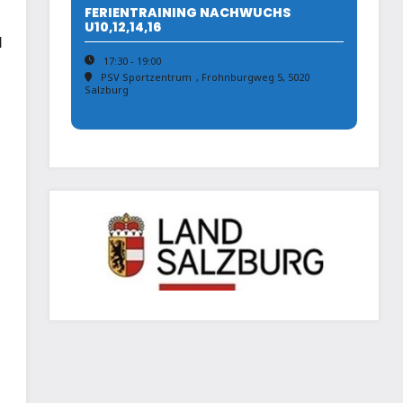
FERIENTRAINING NACHWUCHS
U10,12,14,16
d
17:30 - 19:00
PSV Sportzentrum
, Frohnburgweg 5, 5020
Salzburg