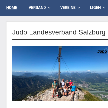
Skip
Judo
HOME
VERBAND
VEREINE
LIGEN
to
content
Landesverband
Salzburg
Judo Landesverband Salzburg