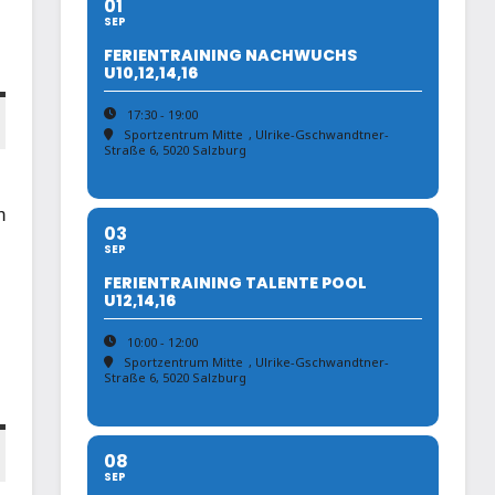
01
SEP
FERIENTRAINING NACHWUCHS
U10,12,14,16
17:30 - 19:00
Sportzentrum Mitte
, Ulrike-Gschwandtner-
Straße 6, 5020 Salzburg
n
03
SEP
FERIENTRAINING TALENTE POOL
U12,14,16
10:00 - 12:00
Sportzentrum Mitte
, Ulrike-Gschwandtner-
Straße 6, 5020 Salzburg
08
SEP