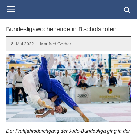
Judo
Skip
to
Landesverband
Togg
content
sear
Salzburg
Bundesligawochenende in Bischofshofen
form
8. Mai 2022
Manfred Gerhart
Der Frühjahrsdurchgang der Judo-Bundesliga ging in der