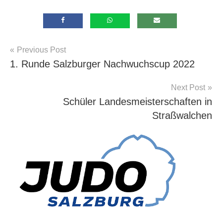
Beitragsnavigation
Previous Post
Allgemein
1. Runde Salzburger Nachwuchscup 2022
Next Post
Schüler Landesmeisterschaften in
Straßwalchen