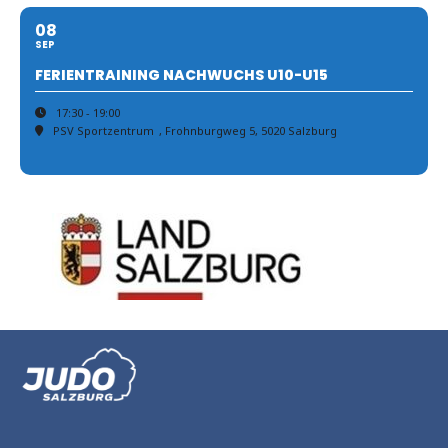
08
SEP
FERIENTRAINING NACHWUCHS U10-U15
17:30 - 19:00
PSV Sportzentrum
, Frohnburgweg 5, 5020 Salzburg