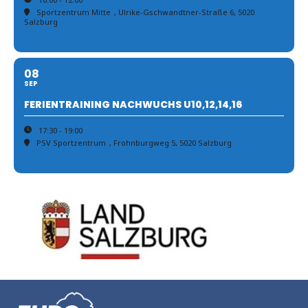
Sportzentrum Mitte
, Ulrike-Gschwandtner-Straße 6, 5020
Salzburg
08
SEP
FERIENTRAINING NACHWUCHS U10,12,14,16
17:30 - 19:00
PSV Sportzentrum
, Frohnburgweg 5, 5020 Salzburg