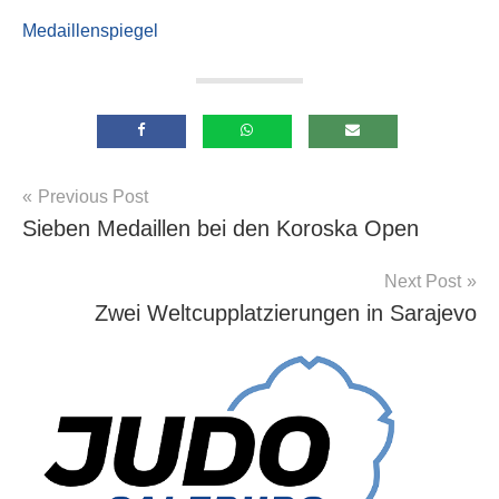
Medaillenspiegel
Beitragsnavigation
Previous Post
Allgemein
Sieben Medaillen bei den Koroska Open
Next Post
Zwei Weltcupplatzierungen in Sarajevo