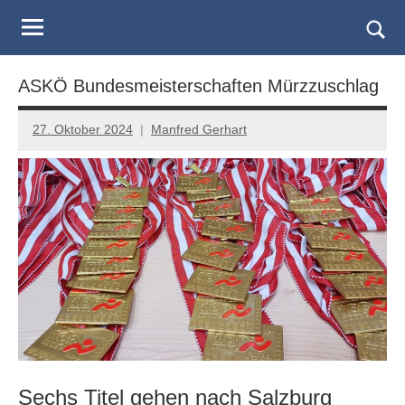
Judo
Skip
to
Landesverband
Togg
content
sear
Salzburg
ASKÖ Bundesmeisterschaften Mürzzuschlag
form
27. Oktober 2024
Manfred Gerhart
Sechs Titel gehen nach Salzburg