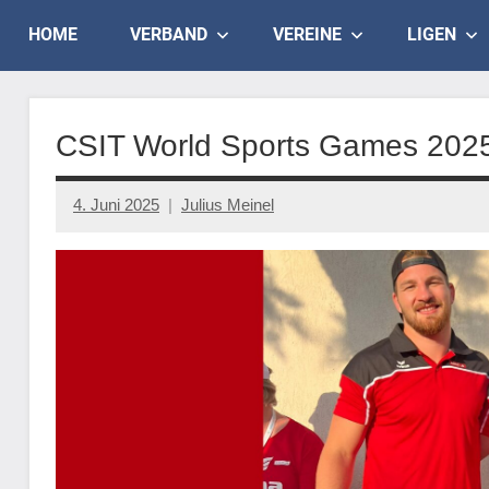
Skip
Judo
HOME
VERBAND
VEREINE
LIGEN
to
content
Landesverband
Salzburg
CSIT World Sports Games 2025
4. Juni 2025
Julius Meinel