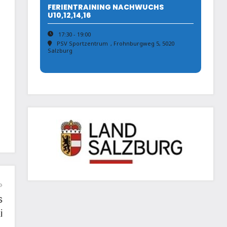
FERIENTRAINING NACHWUCHS
U10,12,14,16
17:30 - 19:00
PSV Sportzentrum
, Frohnburgweg 5, 5020
Salzburg
s
i