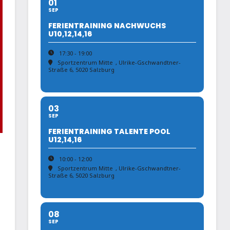
01
SEP
FERIENTRAINING NACHWUCHS
U10,12,14,16
17:30 - 19:00
Sportzentrum Mitte
, Ulrike-Gschwandtner-
Straße 6, 5020 Salzburg
03
SEP
FERIENTRAINING TALENTE POOL
U12,14,16
10:00 - 12:00
Sportzentrum Mitte
, Ulrike-Gschwandtner-
Straße 6, 5020 Salzburg
08
SEP