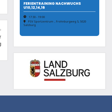
FERIENTRAINING NACHWUCHS
U10,12,14,16
17:30 - 19:00
PSV Sportzentrum
, Frohnburgweg 5, 5020
Salzburg
r
g