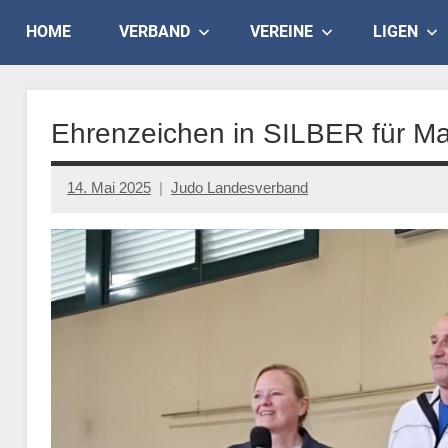
Skip
Judo
HOME
VERBAND
VEREINE
LIGEN
to
content
Landesverband
Salzburg
Ehrenzeichen in SILBER für Ma
14. Mai 2025
Judo Landesverband