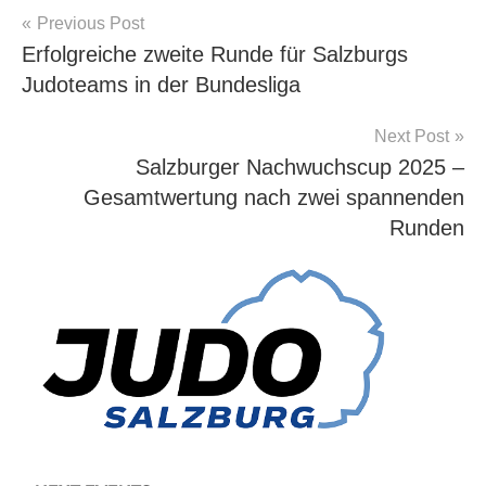
Beitragsnavigation
Previous Post
Allgemein
Erfolgreiche zweite Runde für Salzburgs
Judoteams in der Bundesliga
Next Post
Salzburger Nachwuchscup 2025 –
Gesamtwertung nach zwei spannenden
Runden