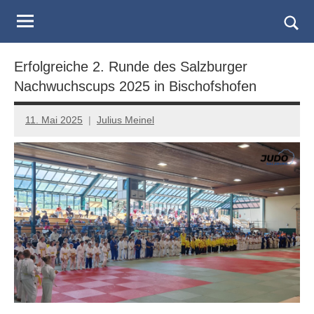
Judo
Skip
to
Landesverband
Togg
content
sear
Salzburg
Erfolgreiche 2. Runde des Salzburger
form
Nachwuchscups 2025 in Bischofshofen
11. Mai 2025
Julius Meinel