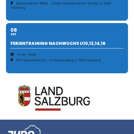
Sportzentrum Mitte
, Ulrike-Gschwandtner-Straße 6, 5020
Salzburg
08
SEP
FERIENTRAINING NACHWUCHS U10,12,14,16
17:30 - 19:00
PSV Sportzentrum
, Frohnburgweg 5, 5020 Salzburg