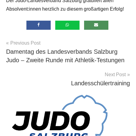
Der Judo-Landesverband Salzburg gratuliert allen
Absolvent:innen herzlich zu diesem großartigen Erfolg!
Beitragsnavigation
Previous Post
Allgemein
Damentag des Landesverbands Salzburg
Judo – Zweite Runde mit Athletik-Testungen
Next Post
Landesschülertraining