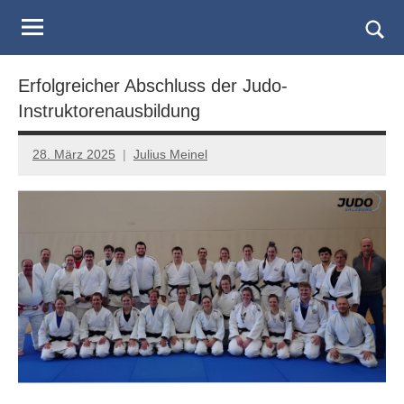
Judo
Skip
to
Landesverband
Togg
content
sear
Salzburg
Erfolgreicher Abschluss der Judo-
form
Instruktorenausbildung
28. März 2025
Julius Meinel