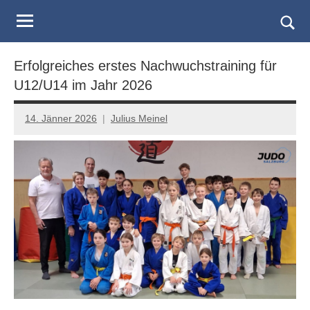
Judo
Skip
to
Landesverband
Togg
content
sear
Salzburg
Erfolgreiches erstes Nachwuchstraining für
form
U12/U14 im Jahr 2026
14. Jänner 2026
Julius Meinel