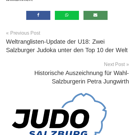
Beitragsnavigation
Previous Post
Allgemein
Weltranglisten-Update der U18: Zwei
Salzburger Judoka unter den Top 10 der Welt
Next Post
Historische Auszeichnung für Wahl-
Salzburgerin Petra Jungwirth