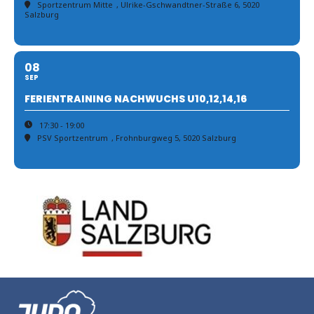
Sportzentrum Mitte
, Ulrike-Gschwandtner-Straße 6, 5020
Salzburg
08
SEP
FERIENTRAINING NACHWUCHS U10,12,14,16
17:30 - 19:00
PSV Sportzentrum
, Frohnburgweg 5, 5020 Salzburg