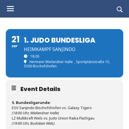
Judo
Skip
to
Landesverband
Togg
content
sear
Salzburg
form
21
1. JUDO BUNDESLIGA
SEP
HEIMKAMPF SANJINDO
18:00
Hermann Wielandner Halle
, Sportplatzstraße 15,
5500 Bischofshofen
Event Details
5. Bundesligarunde:
ESV Sanjindo Bischofshofen vs. Galaxy Tigers
(18:00 Uhr, Wielandner Halle)
LZ Multikraft Wels vs. Judo Union Raika Flachgau
(19:00 Uhr, Budokan Wels)