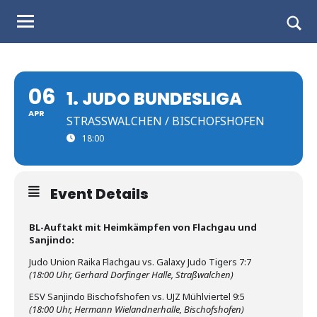
Judo
Skip
to
Landesverband
Togg
content
sear
Salzburg
form
06
1. JUDO BUNDESLIGA
APR
STRASSWALCHEN / BISCHOFSHOFEN
18:00
Event Details
BL-Auftakt mit Heimkämpfen von Flachgau und
Sanjindo:
Judo Union Raika Flachgau vs. Galaxy Judo Tigers 7:7
(18:00 Uhr, Gerhard Dorfinger Halle, Straßwalchen)
ESV Sanjindo Bischofshofen vs. UJZ Mühlviertel 9:5
(18:00 Uhr, Hermann Wielandnerhalle, Bischofshofen)