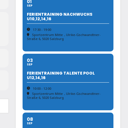
01
SEP
FERIENTRAINING NACHWUCHS
U10,12,14,16
17:30 - 19:00
Sportzentrum Mitte
, Ulrike-Gschwandtner-
Straße 6, 5020 Salzburg
03
SEP
FERIENTRAINING TALENTE POOL
U12,14,16
10:00 - 12:00
Sportzentrum Mitte
, Ulrike-Gschwandtner-
Straße 6, 5020 Salzburg
08
SEP