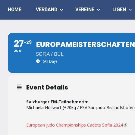
Skip
Judo
HOME
VERBAND
VEREINE
LIGEN
to
content
Landesverband
Salzburg
27
29
EUROPAMEISTERSCHAFTEN
JUN
SOFIA / BUL
(All Day)
Event Details
Salzburger EM-Teilnehmerin:
Michaela Höllwart (+70kg / ESV Sanjindo Bischofshofen
European Judo Championships Cadets Sofia 2024