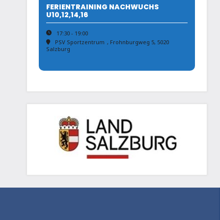
FERIENTRAINING NACHWUCHS
U10,12,14,16
17:30 - 19:00
PSV Sportzentrum
, Frohnburgweg 5, 5020
Salzburg