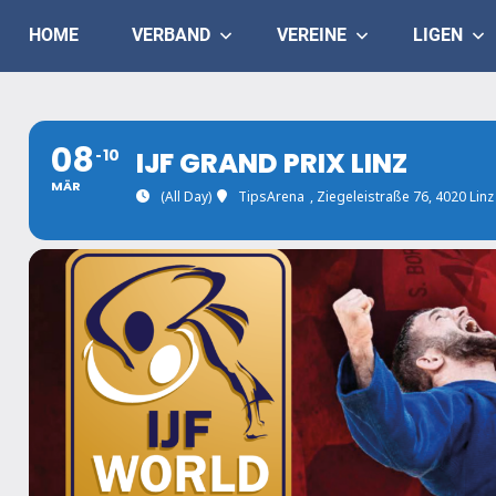
Skip
Judo
HOME
VERBAND
VEREINE
LIGEN
to
content
Landesverband
Salzburg
08
10
IJF GRAND PRIX LINZ
MÄR
(All Day)
TipsArena
, Ziegeleistraße 76, 4020 Linz