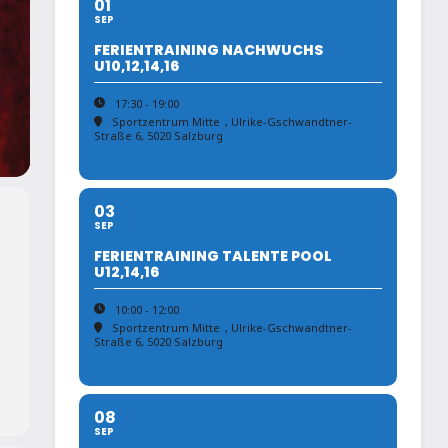
01
SEP
FERIENTRAINING NACHWUCHS
U10,12,14,16
17:30 - 19:00
Sportzentrum Mitte
, Ulrike-Gschwandtner-
Straße 6, 5020 Salzburg
03
SEP
FERIENTRAINING TALENTE POOL
U12,14,16
10:00 - 12:00
Sportzentrum Mitte
, Ulrike-Gschwandtner-
Straße 6, 5020 Salzburg
08
SEP