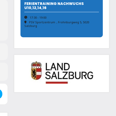
FERIENTRAINING NACHWUCHS
U10,12,14,16
17:30 - 19:00
PSV Sportzentrum
, Frohnburgweg 5, 5020
Salzburg
- IJF Grand Prix Linz []