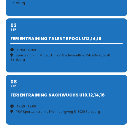
Salzburg
03
SEP
FERIENTRAINING TALENTE POOL U12,14,16
10:00 - 12:00
Sportzentrum Mitte
, Ulrike-Gschwandtner-Straße 6, 5020
Salzburg
08
SEP
FERIENTRAINING NACHWUCHS U10,12,14,16
17:30 - 19:00
PSV Sportzentrum
, Frohnburgweg 5, 5020 Salzburg