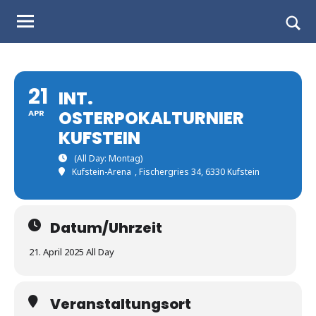
Judo
Skip
to
Landesverband
Togg
content
sear
Salzburg
form
21
INT.
OSTERPOKALTURNIER
APR
KUFSTEIN
(All Day: Montag)
Kufstein-Arena
, Fischergries 34, 6330 Kufstein
Datum/Uhrzeit
21. April 2025 All Day
Veranstaltungsort