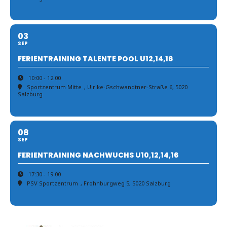
03
SEP
FERIENTRAINING TALENTE POOL U12,14,16
10:00 - 12:00
Sportzentrum Mitte
, Ulrike-Gschwandtner-Straße 6, 5020
Salzburg
08
SEP
FERIENTRAINING NACHWUCHS U10,12,14,16
17:30 - 19:00
PSV Sportzentrum
, Frohnburgweg 5, 5020 Salzburg