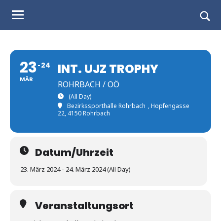
Judo
Skip
to
Landesverband
Togg
content
sear
Salzburg
form
23
24
INT. UJZ TROPHY
MÄR
ROHRBACH / OÖ
(All Day)
Bezirkssporthalle Rohrbach
, Hopfengasse
22, 4150 Rohrbach
Datum/Uhrzeit
23. März 2024 - 24. März 2024 (All Day)
Veranstaltungsort