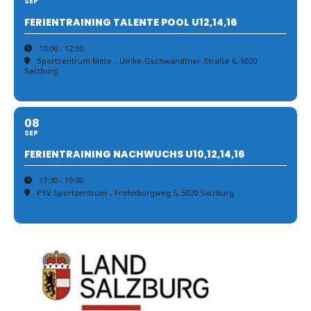
SEP
FERIENTRAINING TALENTE POOL U12,14,16
10:00 - 12:00
Sportzentrum Mitte
, Ulrike-Gschwandtner-Straße 6, 5020
Salzburg
08
SEP
FERIENTRAINING NACHWUCHS U10,12,14,16
17:30 - 19:00
PSV Sportzentrum
, Frohnburgweg 5, 5020 Salzburg