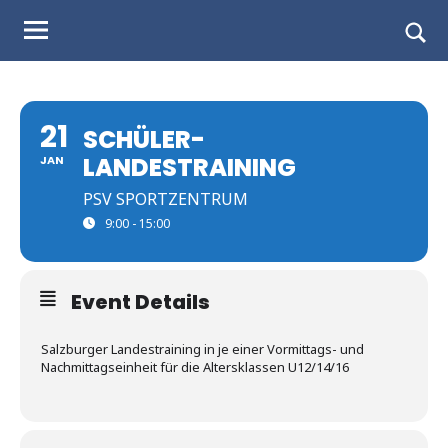
Judo
Skip
to
Landesverband
Togg
content
sear
Salzburg
form
21
SCHÜLER-
LANDESTRAINING
JAN
PSV SPORTZENTRUM
9:00 - 15:00
Event Details
Salzburger Landestraining in je einer Vormittags- und
Nachmittagseinheit für die Altersklassen U12/14/16