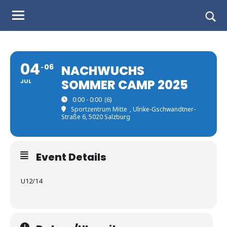
Judo
Skip
to
Landesverband
Togg
content
sear
Salzburg
form
04
06
NACHWUCHS
SOMMER CAMP 2025
JUL
0:00 - 0:00
(6)
Sportzentrum Mitte
, Ulrike-Gschwandtner-
Straße 6, 5020 Salzburg
Event Details
U12/14