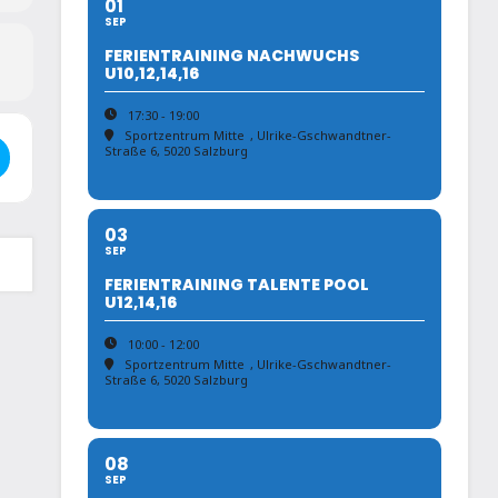
01
SEP
FERIENTRAINING NACHWUCHS
U10,12,14,16
17:30 - 19:00
Sportzentrum Mitte
, Ulrike-Gschwandtner-
s - Nachwuchsliga PSV-Sanjindo []
Straße 6, 5020 Salzburg
03
SEP
FERIENTRAINING TALENTE POOL
U12,14,16
10:00 - 12:00
Sportzentrum Mitte
, Ulrike-Gschwandtner-
Straße 6, 5020 Salzburg
08
SEP