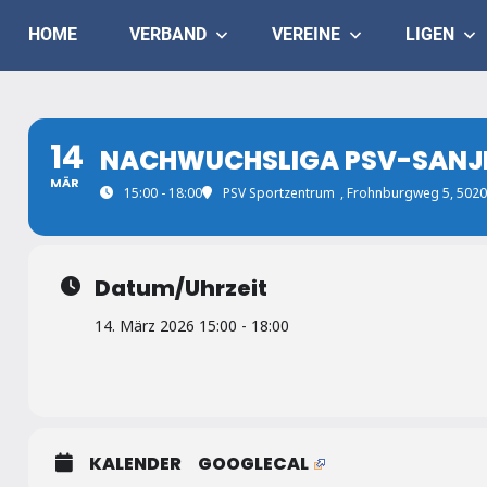
Skip
Judo
HOME
VERBAND
VEREINE
LIGEN
to
content
Landesverband
Salzburg
14
NACHWUCHSLIGA PSV-SANJ
MÄR
15:00 - 18:00
PSV Sportzentrum
, Frohnburgweg 5, 5020
Datum/Uhrzeit
14. März 2026 15:00 - 18:00
KALENDER
GOOGLECAL