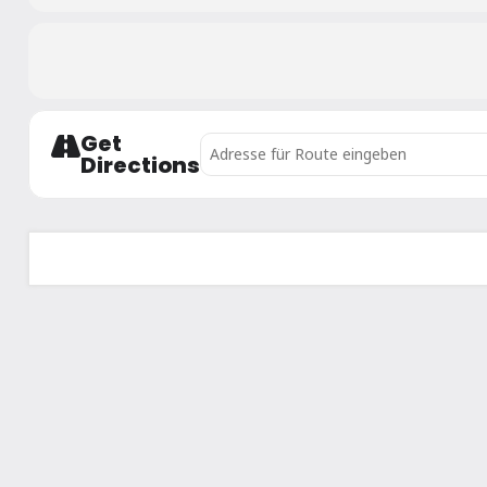
Get
Address - Nachwuchsliga PSV-Sanjindo []
Directions