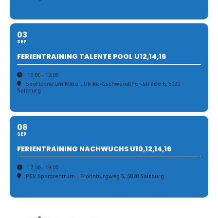
03
SEP
FERIENTRAINING TALENTE POOL U12,14,16
10:00 - 12:00
Sportzentrum Mitte
, Ulrike-Gschwandtner-Straße 6, 5020
Salzburg
08
SEP
FERIENTRAINING NACHWUCHS U10,12,14,16
17:30 - 19:00
PSV Sportzentrum
, Frohnburgweg 5, 5020 Salzburg