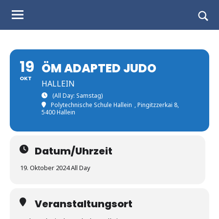
Judo
Skip
to
Landesverband
Togg
content
sear
Salzburg
form
19
ÖM ADAPTED JUDO
OKT
HALLEIN
(All Day: Samstag)
Polytechnische Schule Hallein
, Pingitzzerkai 8,
5400 Hallein
Datum/Uhrzeit
19. Oktober 2024 All Day
Veranstaltungsort