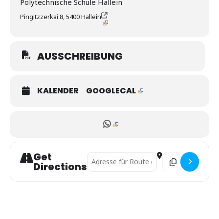
Polytechnische Schule Hallein
Pingitzzerkai 8, 5400 Hallein
AUSSCHREIBUNG
KALENDER
GOOGLECAL
Get
Address - ÖM Adapted Judo []
Destination Addre
Directions