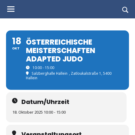
Judo
Skip
to
Landesverband
Togg
content
sear
Salzburg
form
18
ÖSTERREICHISCHE
MEISTERSCHAFTEN
OKT
ADAPTED JUDO
10:00 - 15:00
Salzberghalle Hallein
, Zatloukalstraße 1, 5400
Hallein
Datum/Uhrzeit
18. Oktober 2025 10:00 - 15:00
Veranstaltungsort