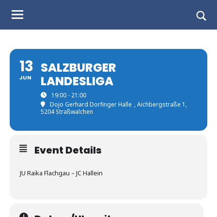
Judo
Skip
to
Landesverband
Togg
content
sear
Salzburg
form
13
SALZBURGER
LANDESLIGA
JUN
19:00 - 21:00
Dojo Gerhard Dorfinger Halle
, Aichbergstraße 1,
5204 Straßwalchen
Event Details
JU Raika Flachgau – JC Hallein