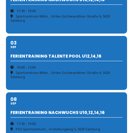
17:30 - 19:00
Sportzentrum Mitte
, Ulrike-Gschwandtner-Straße 6, 5020
Salzburg
03
SEP
FERIENTRAINING TALENTE POOL U12,14,16
10:00 - 12:00
Sportzentrum Mitte
, Ulrike-Gschwandtner-Straße 6, 5020
Salzburg
08
SEP
FERIENTRAINING NACHWUCHS U10,12,14,16
17:30 - 19:00
PSV Sportzentrum
, Frohnburgweg 5, 5020 Salzburg