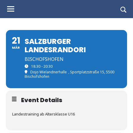
Judo
Skip
to
Landesverband
Togg
content
sear
Salzburg
form
21
SALZBURGER
LANDESRANDORI
MÄR
BISCHOFSHOFEN
18:30 - 20:30
Dojo Wielandnerhalle
, Sportplatzstraße 15, 5500
Bischofshofen
Event Details
Landestraining ab Altersklasse U16