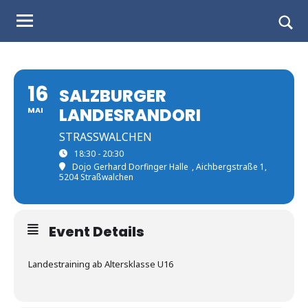
Judo
Skip
to
Landesverband
Togg
content
sear
Salzburg
form
16
SALZBURGER
LANDESRANDORI
MAI
STRASSWALCHEN
18:30 - 20:30
Dojo Gerhard Dorfinger Halle
, Aichbergstraße 1,
5204 Straßwalchen
Event Details
Landestraining ab Altersklasse U16