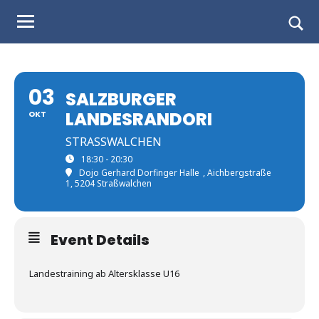
Judo
Skip
to
Landesverband
Togg
content
sear
Salzburg
form
03
SALZBURGER
LANDESRANDORI
OKT
STRASSWALCHEN
18:30 - 20:30
Dojo Gerhard Dorfinger Halle
, Aichbergstraße
1, 5204 Straßwalchen
Event Details
Landestraining ab Altersklasse U16