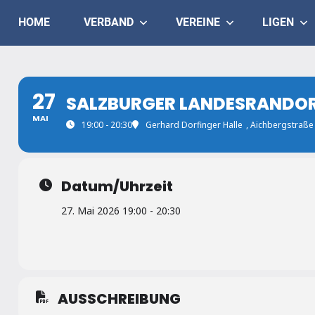
Skip
Judo
HOME
VERBAND
VEREINE
LIGEN
to
content
Landesverband
Salzburg
27
SALZBURGER LANDESRANDORI
MAI
19:00 - 20:30
Gerhard Dorfinger Halle
, Aichbergstraße
Datum/Uhrzeit
27. Mai 2026 19:00 - 20:30
AUSSCHREIBUNG