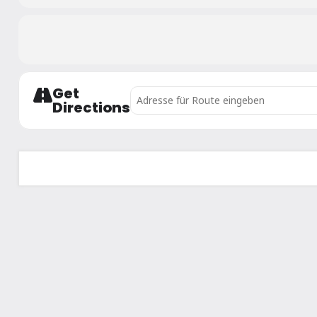
Get
Address - Salzburger Landesrandori ab U
Directions