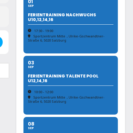
01
SEP
FERIENTRAINING NACHWUCHS
U10,12,14,16
17:30 - 19:00
Sportzentrum Mitte
, Ulrike-Gschwandtner-
 - Salzburger Landesrandori ab U16 []
Straße 6, 5020 Salzburg
03
SEP
FERIENTRAINING TALENTE POOL
U12,14,16
10:00 - 12:00
Sportzentrum Mitte
, Ulrike-Gschwandtner-
Straße 6, 5020 Salzburg
08
SEP