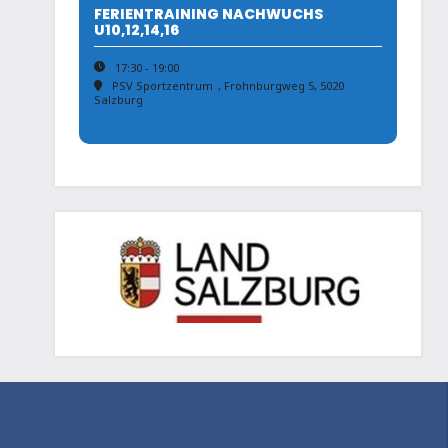
FERIENTRAINING NACHWUCHS
U10,12,14,16
17:30 - 19:00
PSV Sportzentrum
, Frohnburgweg 5, 5020
Salzburg