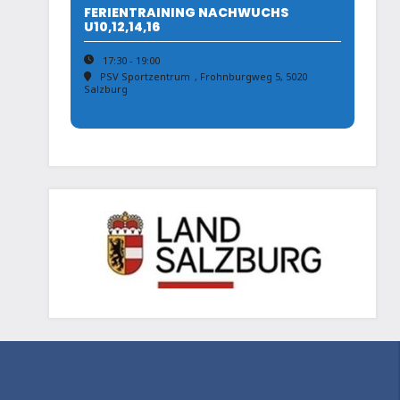
FERIENTRAINING NACHWUCHS
U10,12,14,16
17:30 - 19:00
PSV Sportzentrum
, Frohnburgweg 5, 5020
Salzburg