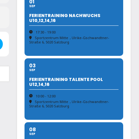
01
SEP
FERIENTRAINING NACHWUCHS
U10,12,14,16
17:30 - 19:00
Sportzentrum Mitte
, Ulrike-Gschwandtner-
 - Salzburger Landesrandori ab U16 []
Straße 6, 5020 Salzburg
03
SEP
FERIENTRAINING TALENTE POOL
U12,14,16
10:00 - 12:00
Sportzentrum Mitte
, Ulrike-Gschwandtner-
Straße 6, 5020 Salzburg
08
SEP