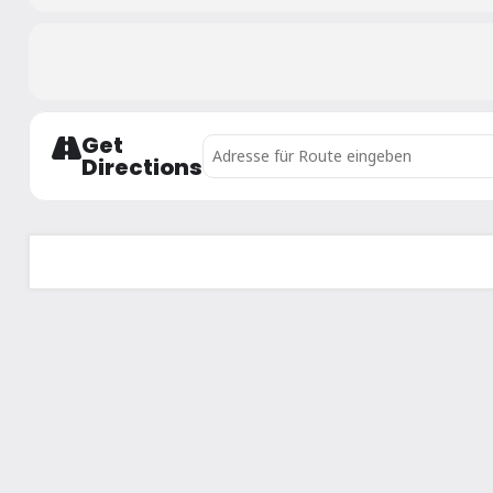
Get
Address - Salzburger Landesrandori ab U
Directions