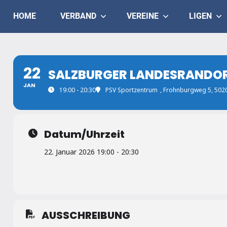
Skip
Judo
HOME
VERBAND
VEREINE
LIGEN
to
content
Landesverband
Salzburg
22
SALZBURGER LANDESRANDORI
JAN
19:00 - 20:30
PSV Sportzentrum
, Frohnburgweg 5, 502
Datum/Uhrzeit
22. Januar 2026 19:00 - 20:30
AUSSCHREIBUNG