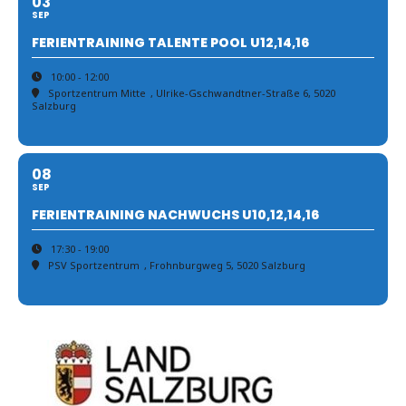
03
SEP
FERIENTRAINING TALENTE POOL U12,14,16
10:00 - 12:00
Sportzentrum Mitte
, Ulrike-Gschwandtner-Straße 6, 5020
Salzburg
08
SEP
FERIENTRAINING NACHWUCHS U10,12,14,16
17:30 - 19:00
PSV Sportzentrum
, Frohnburgweg 5, 5020 Salzburg