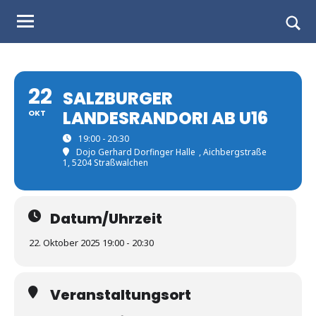
Judo
Skip
to
Landesverband
Togg
content
sear
Salzburg
form
22
SALZBURGER
LANDESRANDORI AB U16
OKT
19:00 - 20:30
Dojo Gerhard Dorfinger Halle
, Aichbergstraße
1, 5204 Straßwalchen
Datum/Uhrzeit
22. Oktober 2025 19:00 - 20:30
Veranstaltungsort