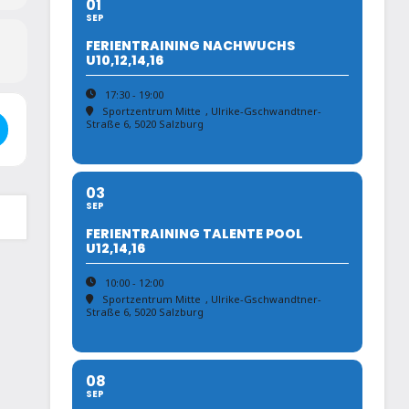
01
SEP
FERIENTRAINING NACHWUCHS
U10,12,14,16
17:30 - 19:00
Sportzentrum Mitte
, Ulrike-Gschwandtner-
 - Salzburger Landesrandori U10-U14 []
Straße 6, 5020 Salzburg
03
SEP
FERIENTRAINING TALENTE POOL
U12,14,16
10:00 - 12:00
Sportzentrum Mitte
, Ulrike-Gschwandtner-
Straße 6, 5020 Salzburg
08
SEP