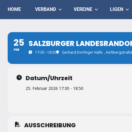
Skip
Judo
HOME
VERBAND
VEREINE
LIGEN
to
content
Landesverband
Salzburg
25
SALZBURGER LANDESRANDOR
FEB
17:30 - 18:50
Gerhard Dorfinger Halle
, Aichbergstraß
Datum/Uhrzeit
25. Februar 2026 17:30 - 18:50
AUSSCHREIBUNG