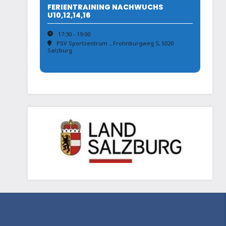
FERIENTRAINING NACHWUCHS
U10,12,14,16
17:30 - 19:00
PSV Sportzentrum
, Frohnburgweg 5, 5020
Salzburg