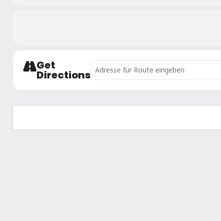
Get
Address - Salzburger Landesrandori U10-
Directions