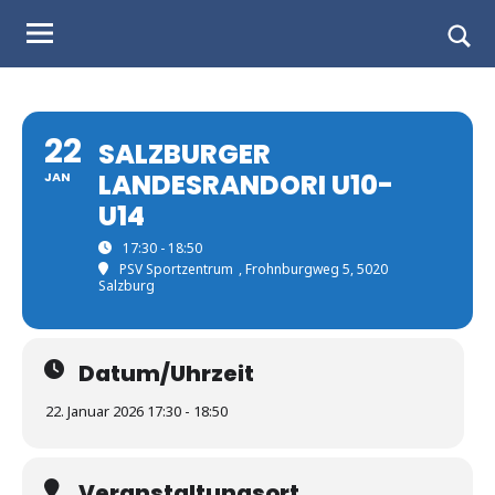
Judo
Skip
to
Landesverband
Togg
content
sear
Salzburg
form
22
SALZBURGER
LANDESRANDORI U10-
JAN
U14
17:30 - 18:50
PSV Sportzentrum
, Frohnburgweg 5, 5020
Salzburg
Datum/Uhrzeit
22. Januar 2026 17:30 - 18:50
Veranstaltungsort