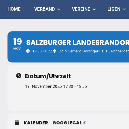
Skip
Judo
HOME
VERBAND
VEREINE
LIGEN
to
content
Landesverband
Salzburg
19
SALZBURGER LANDESRANDORI
NOV
17:30 - 18:55
Dojo Gerhard Dorfinger Halle
, Aichbergs
Datum/Uhrzeit
19. November 2025 17:30 - 18:55
KALENDER
GOOGLECAL