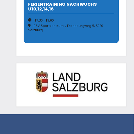
FERIENTRAINING NACHWUCHS
U10,12,14,16
17:30 - 19:00
PSV Sportzentrum
, Frohnburgweg 5, 5020
Salzburg