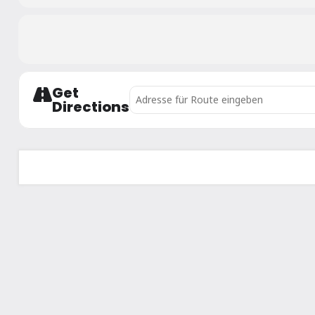
Get
Address - Salzburger Landesrandori U10-
Directions