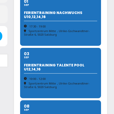
01
SEP
FERIENTRAINING NACHWUCHS
U10,12,14,16
17:30 - 19:00
Sportzentrum Mitte
, Ulrike-Gschwandtner-
 - Salzburger Landesrandori U10-U14 []
Straße 6, 5020 Salzburg
03
SEP
FERIENTRAINING TALENTE POOL
U12,14,16
10:00 - 12:00
Sportzentrum Mitte
, Ulrike-Gschwandtner-
Straße 6, 5020 Salzburg
08
SEP