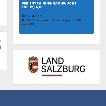
FERIENTRAINING NACHWUCHS
U10,12,14,16
17:30 - 19:00
PSV Sportzentrum
, Frohnburgweg 5, 5020
Salzburg
n