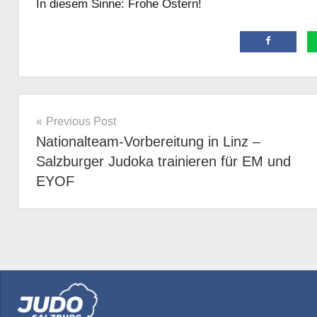
In diesem Sinne: Frohe Ostern!
Allgemein
Beitragsnavigation
Previous Post
Nationalteam-Vorbereitung in Linz –
Salzburger Judoka trainieren für EM und
EYOF