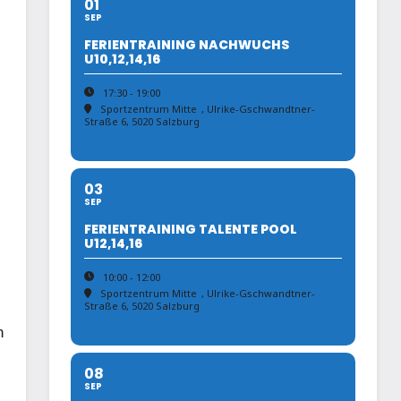
01
SEP
FERIENTRAINING NACHWUCHS
U10,12,14,16
17:30 - 19:00
Sportzentrum Mitte
, Ulrike-Gschwandtner-
Straße 6, 5020 Salzburg
03
SEP
FERIENTRAINING TALENTE POOL
U12,14,16
10:00 - 12:00
Sportzentrum Mitte
, Ulrike-Gschwandtner-
Straße 6, 5020 Salzburg
n
08
SEP