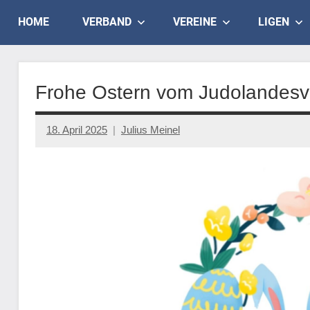
Skip
Judo
HOME
VERBAND
VEREINE
LIGEN
to
content
Landesverband
Salzburg
Frohe Ostern vom Judolandesv
18. April 2025
Julius Meinel