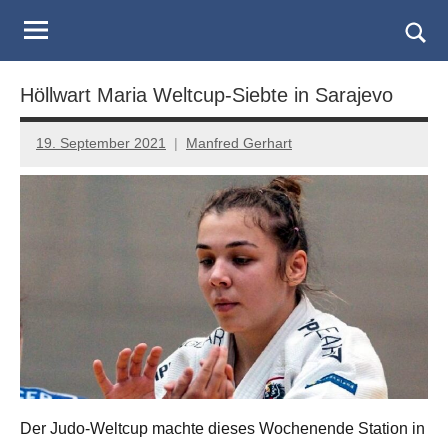
Judo
Skip
to
Landesverband
Togg
content
sear
Salzburg
Höllwart Maria Weltcup-Siebte in Sarajevo
form
19. September 2021
Manfred Gerhart
Der Judo-Weltcup machte dieses Wochenende Station in