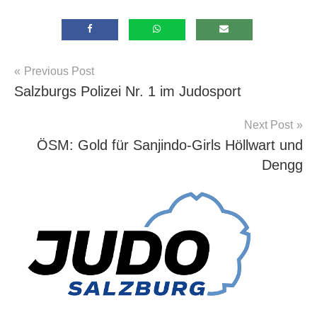
Beitragsnavigation
Previous Post
Allgemein
Salzburgs Polizei Nr. 1 im Judosport
Next Post
ÖSM: Gold für Sanjindo-Girls Höllwart und
Dengg