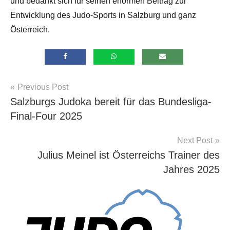
und bedankt sich für seinen enormen Beitrag zur
Entwicklung des Judo-Sports in Salzburg und ganz
Österreich.
Beitragsnavigation
Previous Post
Allgemein
Salzburgs Judoka bereit für das Bundesliga-
Final-Four 2025
Next Post
Julius Meinel ist Österreichs Trainer des
Jahres 2025