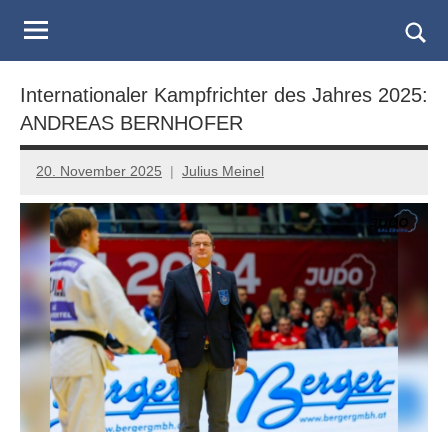
Judo
Skip
to
Landesverband
Togg
content
sear
Salzburg
Internationaler Kampfrichter des Jahres 2025:
form
ANDREAS BERNHOFER
20. November 2025
Julius Meinel