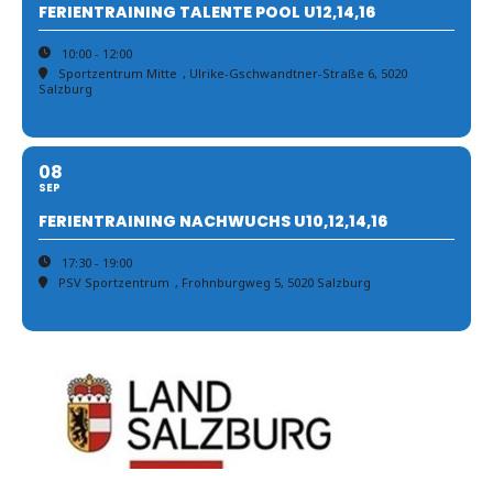
FERIENTRAINING TALENTE POOL U12,14,16
10:00 - 12:00
Sportzentrum Mitte
, Ulrike-Gschwandtner-Straße 6, 5020
Salzburg
08
SEP
FERIENTRAINING NACHWUCHS U10,12,14,16
17:30 - 19:00
PSV Sportzentrum
, Frohnburgweg 5, 5020 Salzburg