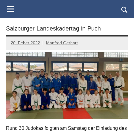
Judo
Skip
to
Landesverband
Togg
content
sear
Salzburg
Salzburger Landeskadertag in Puch
form
20. Feber 2022
Manfred Gerhart
Rund 30 Judokas folgten am Samstag der Einladung des