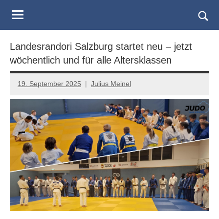
Judo
Skip
to
Landesverband
Togg
content
sear
Salzburg
Landesrandori Salzburg startet neu – jetzt
form
wöchentlich und für alle Altersklassen
19. September 2025
Julius Meinel