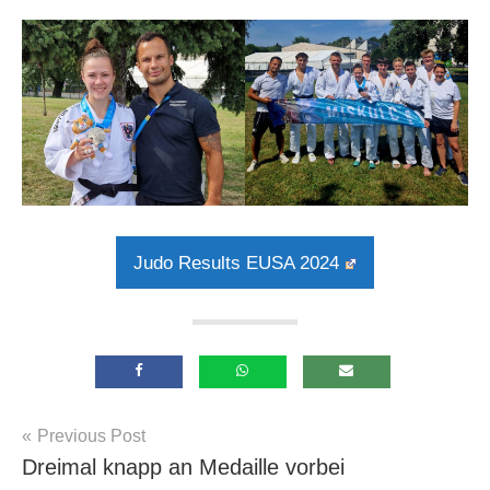
Judo Results EUSA 2024
Beitragsnavigation
Previous Post
Allgemein
Dreimal knapp an Medaille vorbei