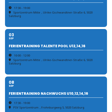
17:30 - 19:00
Sportzentrum Mitte
, Ulrike-Gschwandtner-Straße 6, 5020
Salzburg
03
SEP
FERIENTRAINING TALENTE POOL U12,14,16
10:00 - 12:00
Sportzentrum Mitte
, Ulrike-Gschwandtner-Straße 6, 5020
Salzburg
08
SEP
FERIENTRAINING NACHWUCHS U10,12,14,16
17:30 - 19:00
PSV Sportzentrum
, Frohnburgweg 5, 5020 Salzburg