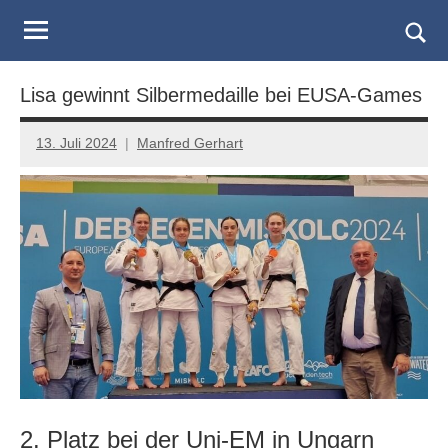
Judo
Skip
to
Landesverband
Togg
content
sear
Salzburg
Lisa gewinnt Silbermedaille bei EUSA-Games
form
13. Juli 2024
Manfred Gerhart
2. Platz bei der Uni-EM in Ungarn