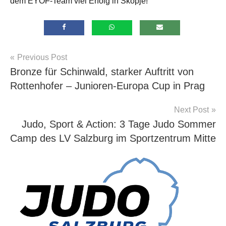
dem EYOF-Team viel Erfolg in Skopje!
Beitragsnavigation
Previous Post
Allgemein
Bronze für Schinwald, starker Auftritt von
Rottenhofer – Junioren-Europa Cup in Prag
Next Post
Judo, Sport & Action: 3 Tage Judo Sommer
Camp des LV Salzburg im Sportzentrum Mitte