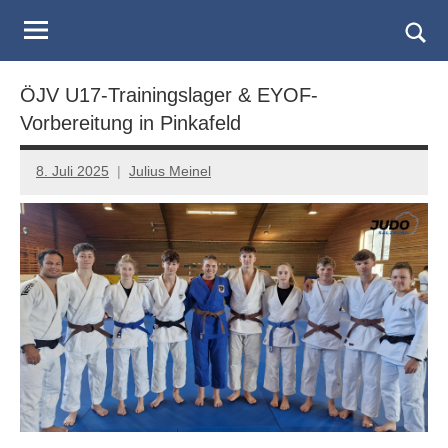
Judo
Skip
to
Landesverband
Togg
content
sear
Salzburg
ÖJV U17-Trainingslager & EYOF-
form
Vorbereitung in Pinkafeld
8. Juli 2025
Julius Meinel