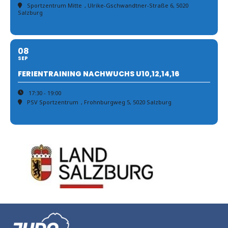
Sportzentrum Mitte
, Ulrike-Gschwandtner-Straße 6, 5020
Salzburg
08
SEP
FERIENTRAINING NACHWUCHS U10,12,14,16
17:30 - 19:00
PSV Sportzentrum
, Frohnburgweg 5, 5020 Salzburg