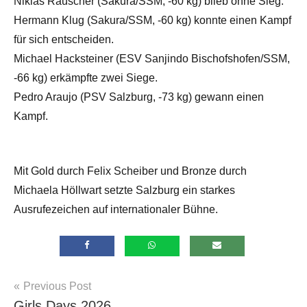
Niklas Rauscher (Sakura/SSM, -60 kg) blieb ohne Sieg.
Hermann Klug (Sakura/SSM, -60 kg) konnte einen Kampf
für sich entscheiden.
Michael Hacksteiner (ESV Sanjindo Bischofshofen/SSM,
-66 kg) erkämpfte zwei Siege.
Pedro Araujo (PSV Salzburg, -73 kg) gewann einen
Kampf.
Mit Gold durch Felix Scheiber und Bronze durch
Michaela Höllwart setzte Salzburg ein starkes
Ausrufezeichen auf internationaler Bühne.
Beitragsnavigation
Previous Post
Allgemein
Girls Days 2026