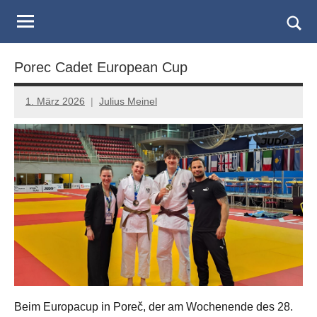
Judo
Skip
to
Landesverband
Togg
content
sear
Salzburg
Porec Cadet European Cup
form
1. März 2026
Julius Meinel
Beim Europacup in Poreč, der am Wochenende des 28.