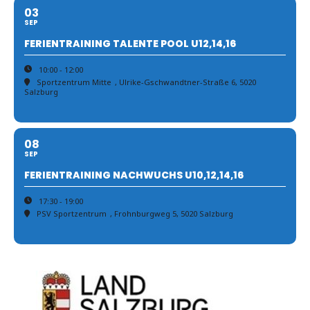
03
SEP
FERIENTRAINING TALENTE POOL U12,14,16
10:00 - 12:00
Sportzentrum Mitte
, Ulrike-Gschwandtner-Straße 6, 5020
Salzburg
08
SEP
FERIENTRAINING NACHWUCHS U10,12,14,16
17:30 - 19:00
PSV Sportzentrum
, Frohnburgweg 5, 5020 Salzburg