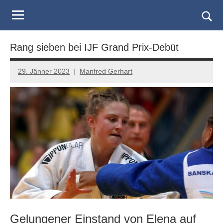
Judo
Skip
to
Landesverband
Togg
content
sear
Salzburg
Rang sieben bei IJF Grand Prix-Debüt
form
29. Jänner 2023
Manfred Gerhart
Gelungener Einstand von Elena auf