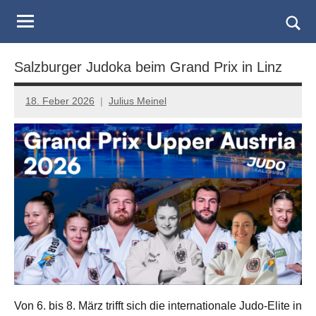
Judo
Skip
to
Landesverband
Togg
content
sear
Salzburg
Salzburger Judoka beim Grand Prix in Linz
form
18. Feber 2026
Julius Meinel
Von 6. bis 8. März trifft sich die internationale Judo-Elite in