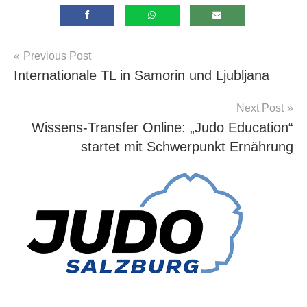
Beitragsnavigation
Previous Post
Allgemein
Internationale TL in Samorin und Ljubljana
Next Post
Wissens-Transfer Online: „Judo Education“
startet mit Schwerpunkt Ernährung