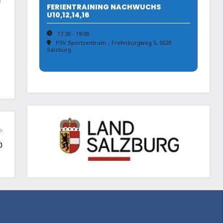
n
FERIENTRAINING NACHWUCHS
U10,12,14,16
17:30 - 19:00
PSV Sportzentrum
, Frohnburgweg 5, 5020
Salzburg
p