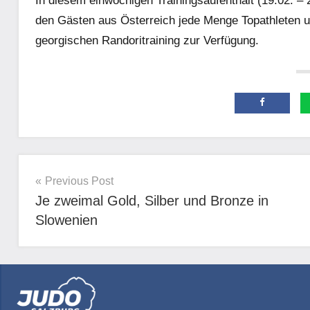
In diesem einwöchigen Trainingsaufenthalt (19.02. – 2
den Gästen aus Österreich jede Menge Topathleten u
georgischen Randoritraining zur Verfügung.
Allgemein
Beitragsnavigation
Previous Post
Je zweimal Gold, Silber und Bronze in
Slowenien