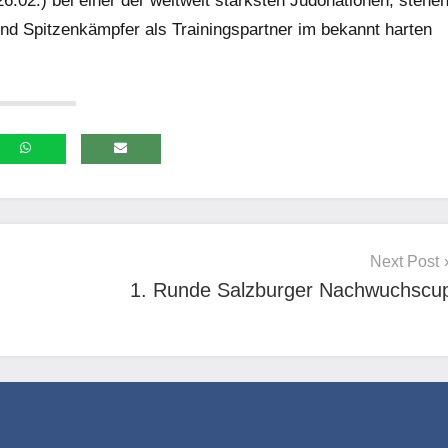
6.02.) bei einer der weltweit stärksten Judonationen, stehe
nd Spitzenkämpfer als Trainingspartner im bekannt harten
Next Post
1. Runde Salzburger Nachwuchscu