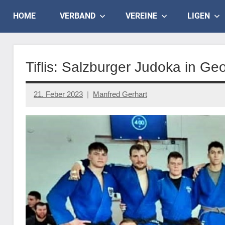
Skip
Judo
HOME
VERBAND
VEREINE
LIGEN
to
content
Landesverband
Salzburg
Tiflis: Salzburger Judoka in Ge
21. Feber 2023
Manfred Gerhart