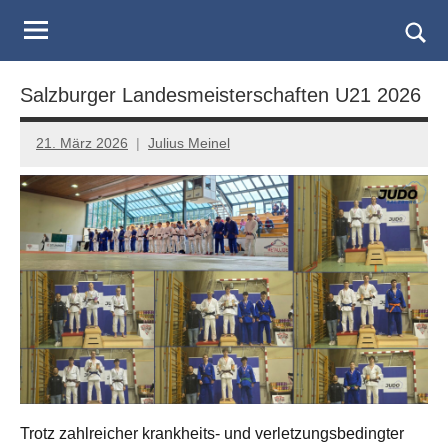
Judo
Skip
to
Landesverband
Togg
content
sear
Salzburg
Salzburger Landesmeisterschaften U21 2026
form
21. März 2026
Julius Meinel
Trotz zahlreicher krankheits- und verletzungsbedingter