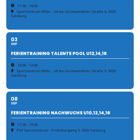
17:30 - 19:00
Sportzentrum Mitte
, Ulrike-Gschwandtner-Straße 6, 5020
Salzburg
03
SEP
FERIENTRAINING TALENTE POOL U12,14,16
10:00 - 12:00
Sportzentrum Mitte
, Ulrike-Gschwandtner-Straße 6, 5020
Salzburg
08
SEP
FERIENTRAINING NACHWUCHS U10,12,14,16
17:30 - 19:00
PSV Sportzentrum
, Frohnburgweg 5, 5020 Salzburg