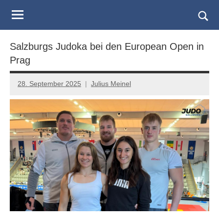
Judo
Skip
to
Landesverband
Togg
content
sear
Salzburg
Salzburgs Judoka bei den European Open in
form
Prag
28. September 2025
Julius Meinel