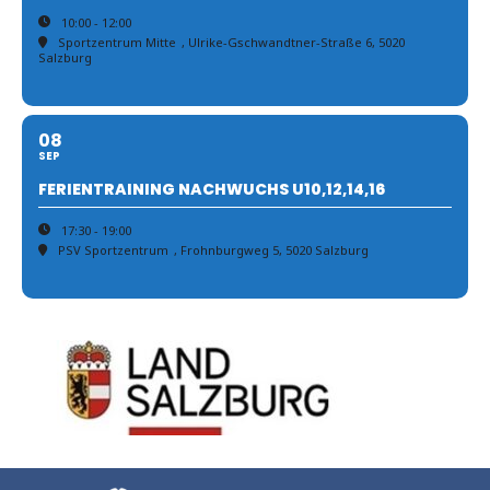
10:00 - 12:00
Sportzentrum Mitte
, Ulrike-Gschwandtner-Straße 6, 5020
Salzburg
08
SEP
FERIENTRAINING NACHWUCHS U10,12,14,16
17:30 - 19:00
PSV Sportzentrum
, Frohnburgweg 5, 5020 Salzburg