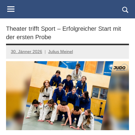
Judo
Skip
to
Landesverband
Togg
content
sear
Salzburg
Theater trifft Sport – Erfolgreicher Start mit
form
der ersten Probe
30. Jänner 2026
Julius Meinel