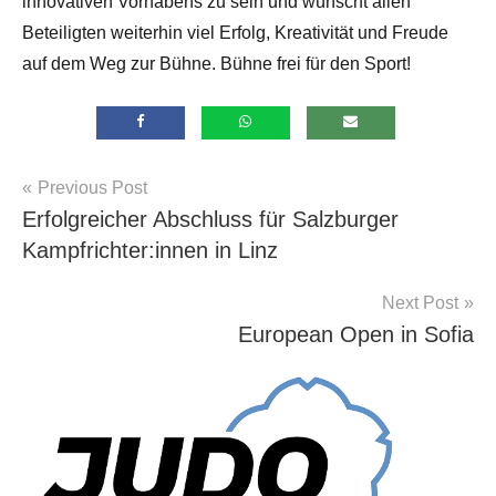
innovativen Vorhabens zu sein und wünscht allen
Beteiligten weiterhin viel Erfolg, Kreativität und Freude
auf dem Weg zur Bühne. Bühne frei für den Sport!
Beitragsnavigation
Previous Post
Allgemein
Erfolgreicher Abschluss für Salzburger
Kampfrichter:innen in Linz
Next Post
European Open in Sofia