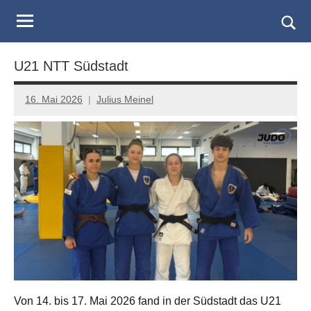
Judo
Skip
to
Landesverband
Togg
content
sear
Salzburg
U21 NTT Südstadt
form
16. Mai 2026
Julius Meinel
Von 14. bis 17. Mai 2026 fand in der Südstadt das U21