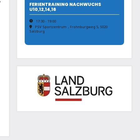
,
FERIENTRAINING NACHWUCHS
U10,12,14,16
17:30 - 19:00
PSV Sportzentrum
, Frohnburgweg 5, 5020
Salzburg