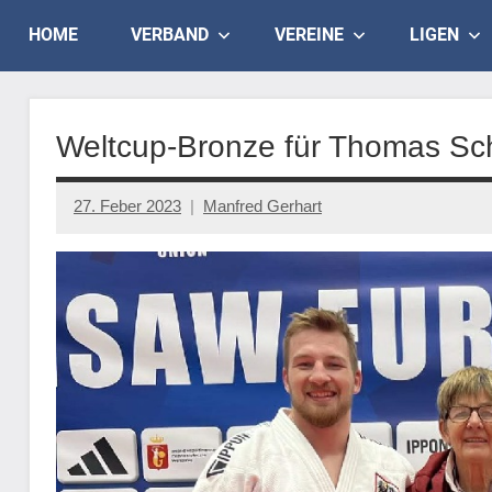
Skip
Judo
HOME
VERBAND
VEREINE
LIGEN
to
content
Landesverband
Salzburg
Weltcup-Bronze für Thomas Sch
27. Feber 2023
Manfred Gerhart