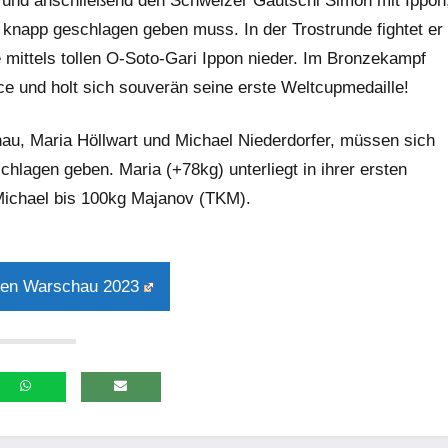
und anschließend den Schweizer Gautschi Simon mit Ippon
knapp geschlagen geben muss. In der Trostrunde fightet er
 mittels tollen O-Soto-Gari Ippon nieder. Im Bronzekampf
e und holt sich souverän seine erste Weltcupmedaille!
au, Maria Höllwart und Michael Niederdorfer, müssen sich
hlagen geben. Maria (+78kg) unterliegt in ihrer ersten
ichael bis 100kg Majanov (TKM).
en Warschau 2023