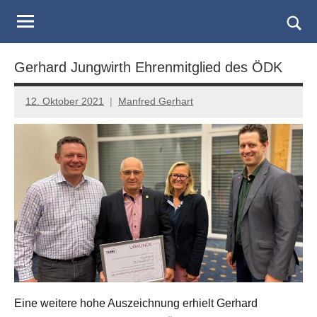
Judo
Skip
to
Landesverband
Togg
content
sear
Salzburg
Gerhard Jungwirth Ehrenmitglied des ÖDK
form
12. Oktober 2021
Manfred Gerhart
Eine weitere hohe Auszeichnung erhielt Gerhard