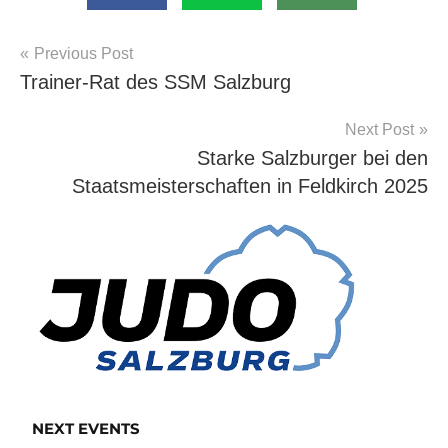
Beitragsnavigation
Previous Post
Allgemein
Trainer-Rat des SSM Salzburg
Next Post
Starke Salzburger bei den
Staatsmeisterschaften in Feldkirch 2025
NEXT EVENTS