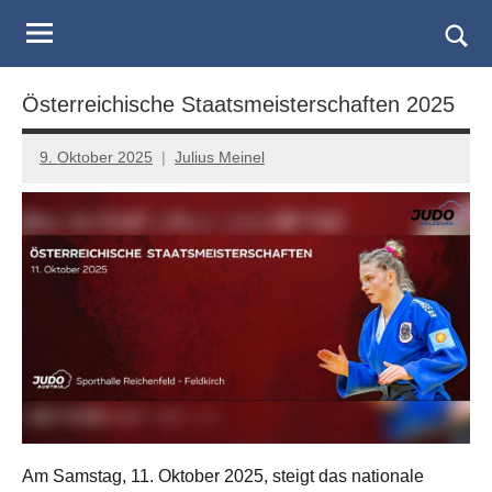
Judo
Skip
to
Landesverband
Togg
content
sear
Salzburg
Österreichische Staatsmeisterschaften 2025
form
9. Oktober 2025
Julius Meinel
Am Samstag, 11. Oktober 2025, steigt das nationale