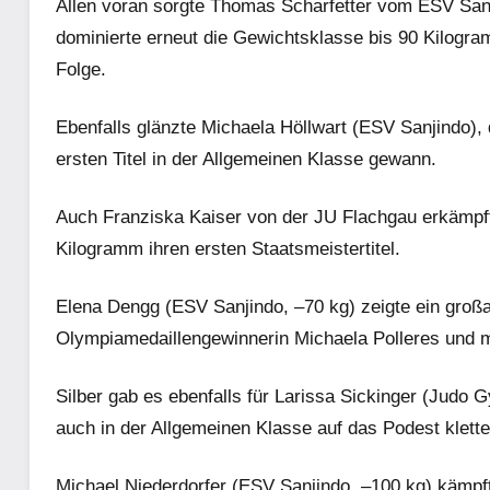
Allen voran sorgte Thomas Scharfetter vom ESV Sanjin
dominierte erneut die Gewichtsklasse bis 90 Kilogram
Folge.
Ebenfalls glänzte Michaela Höllwart (ESV Sanjindo), 
ersten Titel in der Allgemeinen Klasse gewann.
Auch Franziska Kaiser von der JU Flachgau erkämpfte
Kilogramm ihren ersten Staatsmeistertitel.
Elena Dengg (ESV Sanjindo, –70 kg) zeigte ein großa
Olympiamedaillengewinnerin Michaela Polleres und 
Silber gab es ebenfalls für Larissa Sickinger (Judo
auch in der Allgemeinen Klasse auf das Podest klette
Michael Niederdorfer (ESV Sanjindo, –100 kg) kämpfte