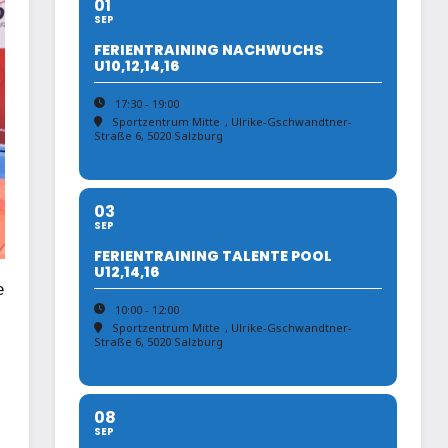
01
SEP
FERIENTRAINING NACHWUCHS
U10,12,14,16
17:30 - 19:00
Sportzentrum Mitte
, Ulrike-Gschwandtner-
Straße 6, 5020 Salzburg
03
SEP
FERIENTRAINING TALENTE POOL
U12,14,16
e
10:00 - 12:00
Sportzentrum Mitte
, Ulrike-Gschwandtner-
Straße 6, 5020 Salzburg
08
SEP