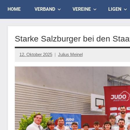
Skip
Judo
HOME
VERBAND
VEREINE
LIGEN
to
content
Landesverband
Salzburg
Starke Salzburger bei den Staa
12. Oktober 2025
Julius Meinel