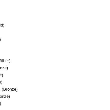
ld)
)
ilber)
onze)
e)
e)
. (Bronze)
ronze)
)