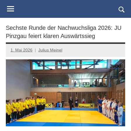
Judo
Skip
to
Landesverband
Togg
content
sear
Salzburg
Sechste Runde der Nachwuchsliga 2026: JU
form
Pinzgau feiert klaren Auswärtssieg
1. Mai 2026
Julius Meinel