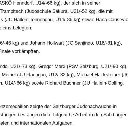
ASKÖ Henndorf, U14/-66 kg), der sich in seiner
rampitsch (Judoschule Sakura, U21/-52 kg), die mit
eis (JC Hallein Tennengau, U14/-36 kg) sowie Hana Causevi
z eins belegten.
6/-46 kg) und Johann Höllwart (JC Sanjindo, U16/-81 kg),
Finale vorkämpften.
indo, U21/-73 kg), Gregor Marx (PSV Salzburg, U21/-90 kg),
ra Meinel (JU Flachgau, U12/-32 kg), Michael Hacksteiner (J
, U14/-66 kg) sowie Richard Buchner (JU Hallein-Golling,
ronzemedaillen zeigte der Salzburger Judonachwuchs in
tungen bestätigen die erfolgreiche Arbeit in den Salzburger
len und internationalen Aufgaben.