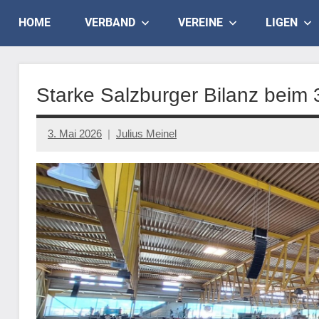
Skip
Judo
HOME
VERBAND
VEREINE
LIGEN
to
content
Landesverband
Salzburg
Starke Salzburger Bilanz beim 
3. Mai 2026
Julius Meinel