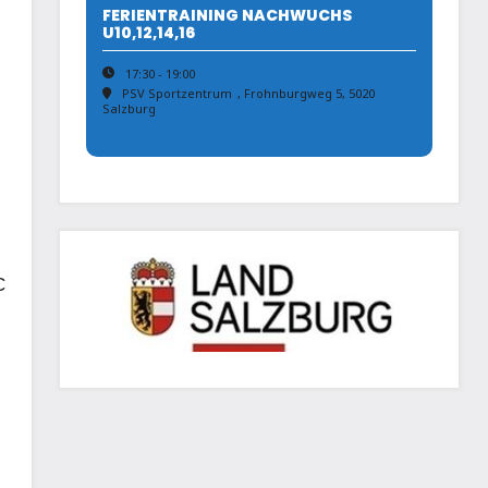
FERIENTRAINING NACHWUCHS
U10,12,14,16
c
17:30 - 19:00
PSV Sportzentrum
, Frohnburgweg 5, 5020
Salzburg
C