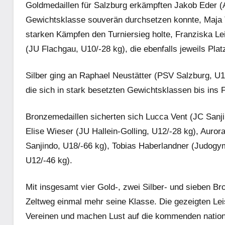
Goldmedaillen für Salzburg erkämpften Jakob Eder (
Gewichtsklasse souverän durchsetzen konnte, Maja T
starken Kämpfen den Turniersieg holte, Franziska L
(JU Flachgau, U10/-28 kg), die ebenfalls jeweils Plat
Silber ging an Raphael Neustätter (PSV Salzburg, U1
die sich in stark besetzten Gewichtsklassen bis ins 
Bronzemedaillen sicherten sich Lucca Vent (JC Sanj
Elise Wieser (JU Hallein-Golling, U12/-28 kg), Auro
Sanjindo, U18/-66 kg), Tobias Haberlandner (Judogym
U12/-46 kg).
Mit insgesamt vier Gold-, zwei Silber- und sieben B
Zeltweg einmal mehr seine Klasse. Die gezeigten Leis
Vereinen und machen Lust auf die kommenden nationa